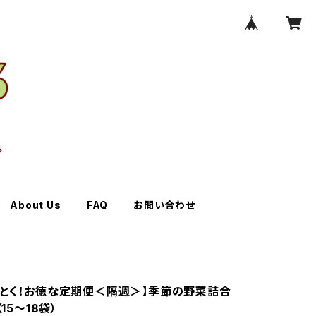
About Us
FAQ
お問い合わせ
っとく！お徳な定期便＜隔週＞】季節の野菜詰合
（15～18袋）