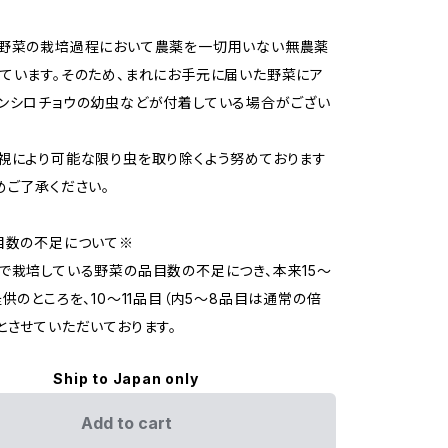
、野菜の栽培過程において農薬を一切用いない無農薬
ています。そのため、まれにお手元に届いた野菜にア
ンシロチョウの幼虫などが付着している場合がござい
視により可能な限り虫を取り除くよう努めております
めご了承ください。
目数の不足について※
で栽培している野菜の品目数の不足につき、本来15～
提供のところを、10〜11品目（内5〜8品目は通常の倍
とさせていただいております。
Ship to Japan only
Add to cart