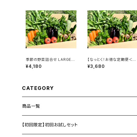
季節の野菜詰合せ LARGE（1
【なっとく！お徳な定期便＜月
5～18袋）
一回＞】季節の野菜詰合せ L
¥4,180
¥3,680
ARGE（15～18袋）
CATEGORY
商品一覧
【初回限定】初回お試しセット