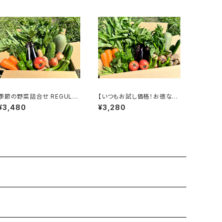
季節の野菜詰合せ REGULA
【いつもお試し価格！お徳な定
R（10～13袋）
期便＜毎週＞】季節の野菜詰
¥3,480
¥3,280
合せ LARGE（15～18袋）