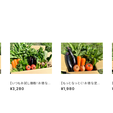
定
【いつもお試し価格！お徳な定
【もっとなっとく！お徳な定期
期便＜毎週＞】季節の野菜詰
便＜隔週＞】季節の野菜詰合
¥3,280
¥1,980
合せ LARGE（15～18袋）
せ SMALL（7～9袋）