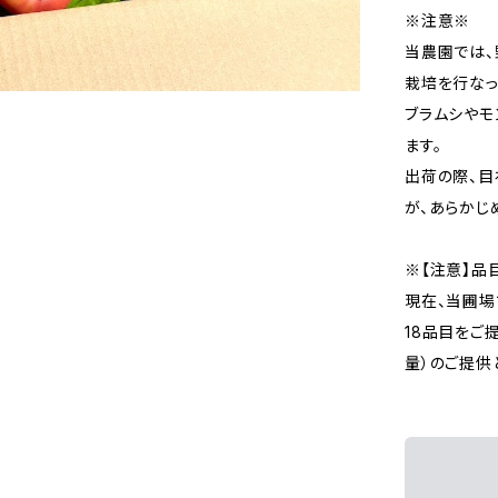
※注意※
当農園では
栽培を行なっ
ブラムシやモ
ます。
出荷の際、目
が、あらかじ
※【注意】品
現在、当圃場
18品目をご
量）のご提供