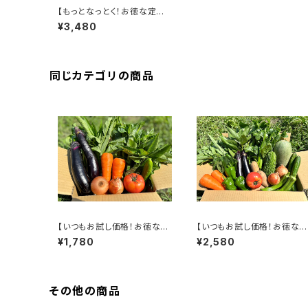
【もっとなっとく！お徳な定期
便＜隔週＞】季節の野菜詰合
¥3,480
せ LARGE（15～18袋）
同じカテゴリの商品
【いつもお試し価格！お徳な定
【いつもお試し価格！お徳な
期便＜毎週＞】季節の野菜詰
期便＜毎週＞】季節の野菜詰
¥1,780
¥2,580
合せ SMALL（7～9袋）
合せ REGULAR（10～13袋）
その他の商品