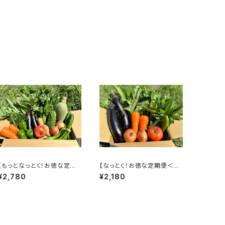
【もっとなっとく！お徳な定期
【なっとく！お徳な定期便＜月
便＜隔週＞】季節の野菜詰合
一回＞】季節の野菜詰合せ S
¥2,780
¥2,180
せ REGULAR（10～13袋）
MALL（7～9袋）