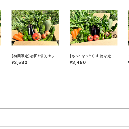
【初回限定】初回お試しセット
【もっとなっとく！お徳な定期
REGULAR（10～13袋）☆オリ
便＜隔週＞】季節の野菜詰合
¥2,580
¥3,480
ジナルトートバッグ付き
せ LARGE（15～18袋）