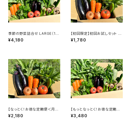
季節の野菜詰合せ LARGE（15
【初回限定】初回お試しセット S
～18袋）
MALL （7～9袋） ☆オリジナ
¥4,180
¥1,780
ルトートバッグ付き
【なっとく！お徳な定期便＜月一
【もっとなっとく！お徳な定期便
回＞】季節の野菜詰合せ SMAL
＜隔週＞】季節の野菜詰合せ L
¥2,180
¥3,480
L（7～9袋）
ARGE（15～18袋）