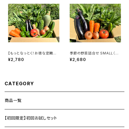
【もっとなっとく！お徳な定期便
季節の野菜詰合せ SMALL（7
＜隔週＞】季節の野菜詰合せ R
袋〜9袋）
¥2,780
¥2,680
EGULAR（10～13袋）
CATEGORY
商品一覧
【初回限定】初回お試しセット