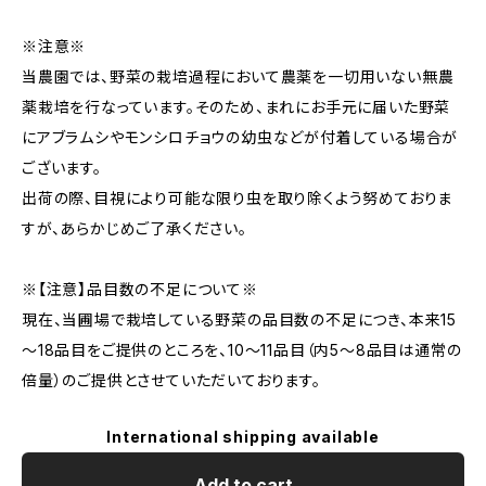
※注意※
当農園では、野菜の栽培過程において農薬を一切用いない無農
薬栽培を行なっています。そのため、まれにお手元に届いた野菜
にアブラムシやモンシロチョウの幼虫などが付着している場合が
ございます。
出荷の際、目視により可能な限り虫を取り除くよう努めておりま
すが、あらかじめご了承ください。
※【注意】品目数の不足について※
現在、当圃場で栽培している野菜の品目数の不足につき、本来15
～18品目をご提供のところを、10〜11品目（内5～8品目は通常の
倍量）のご提供とさせていただいております。
International shipping available
Add to cart