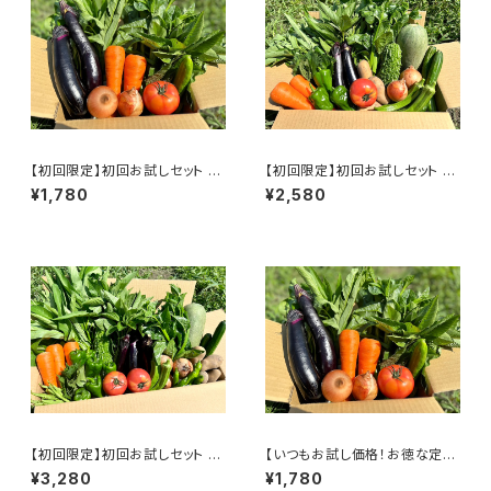
【初回限定】初回お試しセット S
【初回限定】初回お試しセット R
MALL （7～9袋） ☆オリジナ
EGULAR（10～13袋）☆オリジ
¥1,780
¥2,580
ルトートバッグ付き
ナルトートバッグ付き
【初回限定】初回お試しセット L
【いつもお試し価格！お徳な定期
ARGE（15～18袋） ☆オリジナ
便＜毎週＞】季節の野菜詰合せ
¥3,280
¥1,780
ルトートバッグ付き
SMALL（7～9袋）